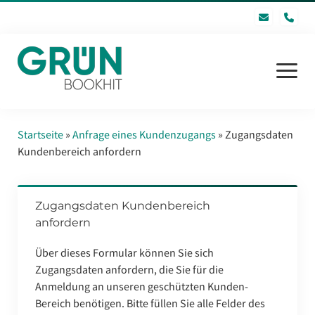
pho
Menü
öffnen
Startseite
Startseite
»
Anfrage eines Kundenzugangs
»
Zugangsdaten
Kundenbereich anfordern
Software
GRÜN bookhit GmbH
Zugangsdaten Kundenbereich
anfordern
FAQ
Über dieses Formular können Sie sich
Inhaltsverzeichnis
Zugangsdaten anfordern, die Sie für die
Kontakt
Anmeldung an unseren geschützten Kunden-
Bereich benötigen. Bitte füllen Sie alle Felder des
Login