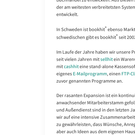
der am weitesten verbreitetsten Syst
entwickelt.
®
In Schweden ist bookhit
ebenso Marktf
®
schwedischen gibt es bookhit
seit 200
Im Laufe der Jahre haben wir unsere Pr
seit vielen Jahren mit
sellhit
ein Warenw
mit
cashhit
eine stand-alone Kassensof
eigenes
E-Mailprogramm
, einen
FTP-Cl
zuvor genannten Programme an.
Der rasanten Expansion ist ein kontinui
anwachsender Mitarbeiterstamm gefolgt
und Außendienst sind in den letzten J
wir auf eine intensive Zusammenarbeit 
zu gewährleisten, dass Wünsche, Anr
aber auch Ideen aus dem eigenen Haus