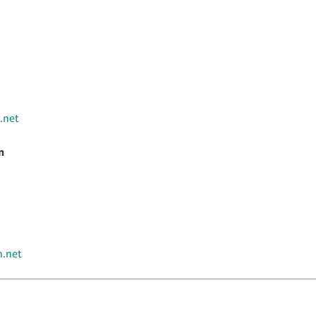
.net
n
.net