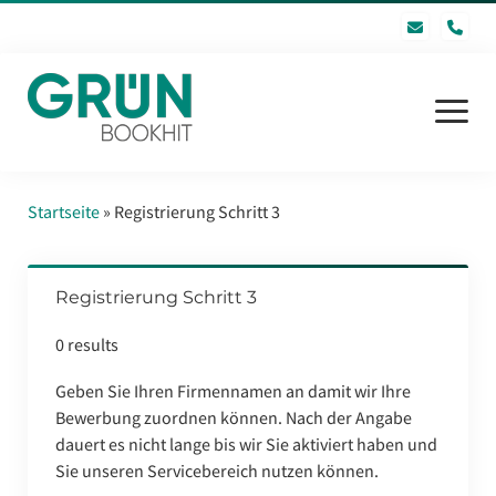
pho
Menü
öffnen
Startseite
Startseite
»
Registrierung Schritt 3
Software
Registrierung Schritt 3
GRÜN bookhit GmbH
0 results
FAQ
Geben Sie Ihren Firmennamen an damit wir Ihre
Inhaltsverzeichnis
Bewerbung zuordnen können. Nach der Angabe
dauert es nicht lange bis wir Sie aktiviert haben und
Kontakt
Sie unseren Servicebereich nutzen können.
Login