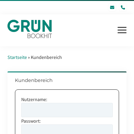
pho
Menü
öffnen
Startseite
Startseite
»
Kundenbereich
Software
Kundenbereich
GRÜN bookhit GmbH
FAQ
Nutzername:
Inhaltsverzeichnis
Kontakt
Passwort:
Login