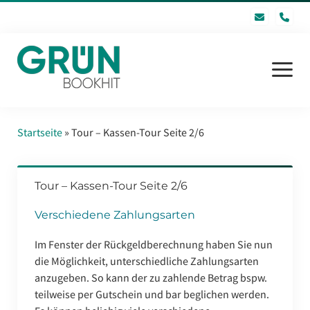
pho
Menü
öffnen
Startseite
Startseite
»
Tour – Kassen-Tour Seite 2/6
Software
Tour – Kassen-Tour Seite 2/6
GRÜN bookhit GmbH
Verschiedene Zahlungsarten
FAQ
Im Fenster der Rückgeldberechnung haben Sie nun
Inhaltsverzeichnis
die Möglichkeit, unterschiedliche Zahlungsarten
anzugeben. So kann der zu zahlende Betrag bspw.
Kontakt
teilweise per Gutschein und bar beglichen werden.
Login