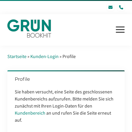
pho
Menü
öffnen
Startseite
Startseite
»
Kunden-Login
»
Profile
Software
Profile
GRÜN bookhit GmbH
Sie haben versucht, eine Seite des geschlossenen
FAQ
Kundenbereichs aufzurufen. Bitte melden Sie sich
zunächst mit Ihren Login-Daten für den
Inhaltsverzeichnis
Kundenbereich
an und rufen Sie die Seite erneut
Kontakt
auf.
Login