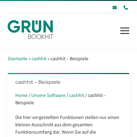
pho
Menü
öffnen
Startseite
Startseite
»
cashhit
»
cashhit – Beispiele
Software
cashhit – Beispiele
GRÜN bookhit GmbH
Home
/
Unsere Software
/
cashhit
/ cashhit –
FAQ
Beispiele
Inhaltsverzeichnis
Die hier vorgestellten Funktionen stellen nur einen
Kontakt
kleinen Ausschnitt aus dem gesamten
Funktionsumfang dar. Wenn Sie auf die
Login